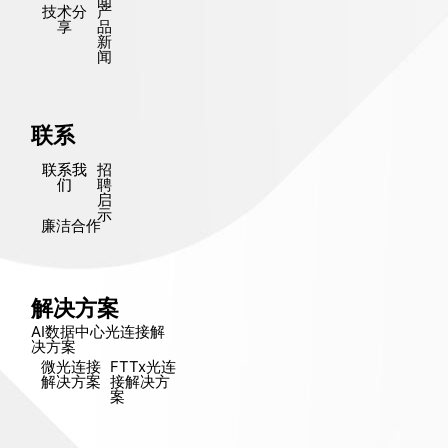
闻
技术分
产
享
品
新
闻
联系
联系我
招
们
聘
启
示
廉洁合作
解决方案
AI数据中心光连接解
决方​​案
微光连接
FTTx光连
解决方​​案
接解决方​​
案