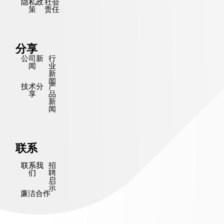
隐私政
社会
策
责任
分享
公司新
行
闻
业
新
闻
技术分
产
享
品
新
闻
联系
联系我
招
们
聘
启
示
廉洁合作