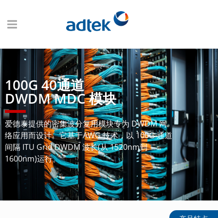
100G 40通道
DWDM MDC 模块
爱德泰提供的密集波分复用模块专为 DWDM 网
络应用而设计。它基于AWG 技术，以 100G 通道
间隔 ITU Grid DWDM 波长(从 1520nm到
1600nm)运行。