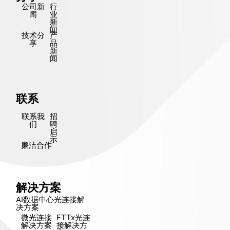
公司新
行
闻
业
新
闻
技术分
产
享
品
新
闻
联系
联系我
招
们
聘
启
示
廉洁合作
解决方案
AI数据中心光连接解
决方​​案
微光连接
FTTx光连
解决方​​案
接解决方​​