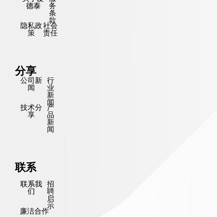
德泰
务
条
款
隐私政
社会
策
责任
分享
公司新
行
闻
业
新
闻
技术分
产
享
品
新
闻
联系
联系我
招
们
聘
启
示
廉洁合作