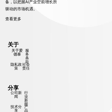
备，以把握AI产业空前增长所
驱动的市场机遇。
查看更多
关于
关于爱
服
德泰
务
条
款
隐私政
社会
策
责任
分享
公司新
行
闻
业
新
闻
技术分
产
享
品