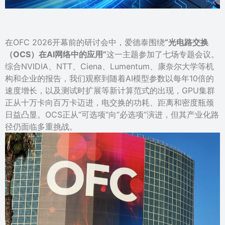
在OFC 2026开幕前的研讨会中，爱德泰围绕
“光电路交换
（OCS）在AI网络中的应用”
这一主题参加了七场专题会议。
综合NVIDIA、NTT、Ciena、Lumentum、康奈尔大学等机
构和企业的报告，我们观察到随着AI模型参数以每年10倍的
速度增长，以及测试时扩展等新计算范式的出现，GPU集群
正从十万卡向百万卡迈进，电交换的功耗、距离和密度瓶颈
日益凸显。OCS正从“可选项”向“必选项”演进，但其产业化路
径仍面临多重挑战。