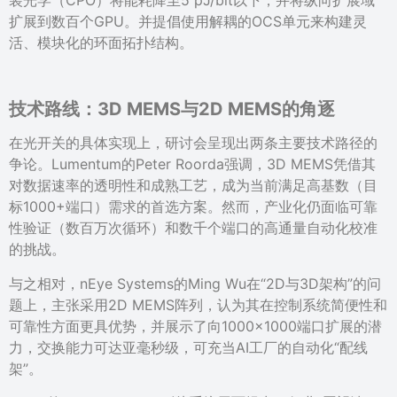
装光学（CPO）将能耗降至5 pJ/bit以下，并将纵向扩展域
扩展到数百个GPU。并提倡使用解耦的OCS单元来构建灵
活、模块化的环面拓扑结构。
技术路线：
3D MEMS与2D MEMS的角逐
在光开关的具体实现上，研讨会呈现出两条主要技术路径的
争论。Lumentum的Peter Roorda强调，3D MEMS凭借其
对数据速率的透明性和成熟工艺，成为当前满足高基数（目
标1000+端口）需求的首选方案。然而，产业化仍面临可靠
性验证（数百万次循环）和数千个端口的高通量自动化校准
的挑战。
与之相对，nEye Systems的Ming Wu在“2D与3D架构”的问
题上，主张采用2D MEMS阵列，认为其在控制系统简便性和
可靠性方面更具优势，并展示了向1000×1000端口扩展的潜
力，交换能力可达亚毫秒级，可充当AI工厂的自动化“配线
架”。