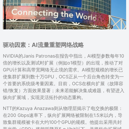
驱动因素：
AI流量重塑网络战略
NVIDIA的Janis Patronas在报告中指出，AI模型参数每年10
倍的增长以及测试时扩展（例如o1模型）的出现，推动了对
GPU计算和高带宽网络无止境的需求。AI模型规模的增长已
使集群扩展到数十万GPU，OCS正从一个后台角色转变为一
个首要的系统级考量因素。目前，OCS在横向扩展（故障容
错/恢复）方面效果显著；未来若能解决集成难题，有望进入
纵向扩展域，实现灵活拓扑的动态重构。
NTT的Kazuya Anazawa则从物理层揭示了电交换的极限：
在200 Gbps速率下，纵向扩展网络被限制在1.5米以内，导
致集群规模被卡在大约100个GPU的规模。他提出采用共封