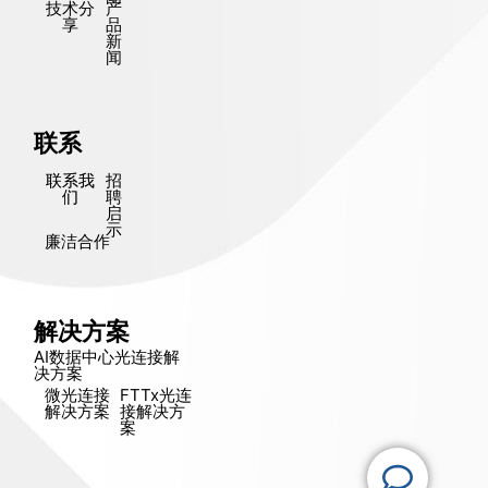
技术分
产
享
品
新
闻
联系
联系我
招
们
聘
启
示
廉洁合作
解决方案
AI数据中心光连接解
决方​​案
微光连接
FTTx光连
解决方​​案
接解决方​​
案