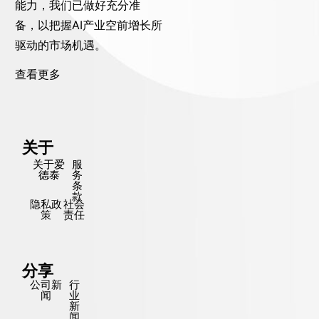
能力，我们已做好充分准
备，以把握AI产业空前增长所
驱动的市场机遇。
查看更多
关于
关于爱
服
德泰
务
条
款
隐私政
社会
策
责任
分享
公司新
行
闻
业
新
闻