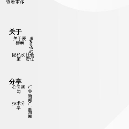
查看更多
关于
关于爱
服
德泰
务
条
款
隐私政
社会
策
责任
分享
公司新
行
闻
业
新
闻
技术分
产
享
品
新
闻