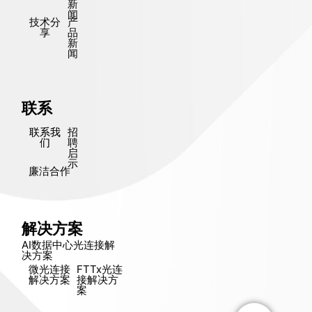
新
闻
技术分
产
享
品
新
闻
联系
联系我
招
们
聘
启
示
廉洁合作
解决方案
AI数据中心光连接解
决方​​案
微光连接
FTTx光连
解决方​​案
接解决方​​
案