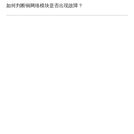
如何判断铜网络模块是否出现故障？
联系我们
如果您希望进一步了解我们的产品及服务，请填写相应的表
格联系我们。
我们承诺会及时回复您的任何疑问。