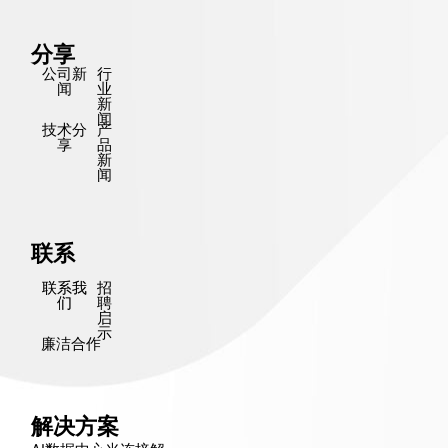
分享
公司新
行
闻
业
新
闻
技术分
产
享
品
新
闻
联系
联系我
招
们
聘
启
示
廉洁合作
解决方案