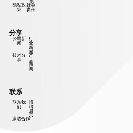
款
隐私政
社会
策
责任
分享
公司新
行
闻
业
新
闻
技术分
产
享
品
新
闻
联系
联系我
招
们
聘
启
示
廉洁合作