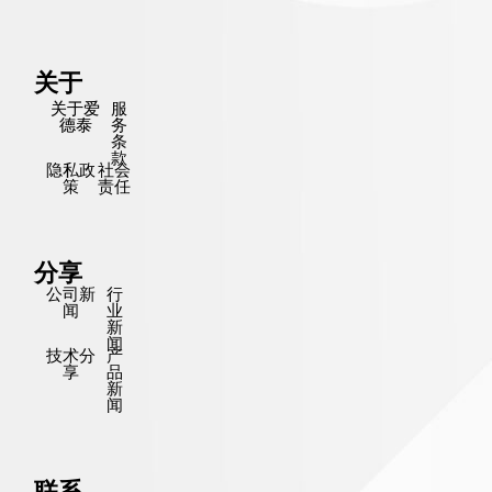
关于
关于爱
服
德泰
务
条
款
隐私政
社会
策
责任
分享
公司新
行
闻
业
新
闻
技术分
产
享
品
新
闻
联系