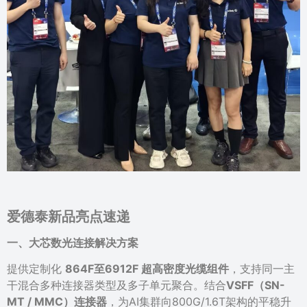
爱德泰新品亮点速递
一、
大芯数光连接解决方案
提供定制化
864F至6912F 超高密度光缆组件
，支持同一主
干混合多种连接器类型及多子单元聚合。结合
VSFF（SN-
MT / MMC）连接器
，为AI集群向800G/1.6T架构的平稳升