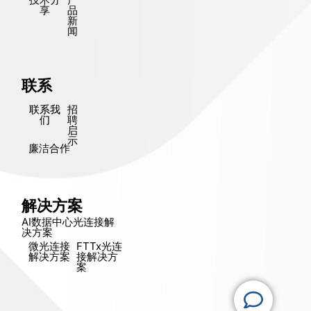
享
品
新
闻
联系
联系我
招
们
聘
启
示
廉洁合作
解决方案
AI数据中心光连接解
决方​​案
微光连接
FTTx光连
解决方​​案
接解决方​​
案