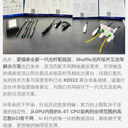
此外，
爱德泰全新一代光纤配线架、Shuffle光纤组件互连等
解决方案
也已发布，灵活匹配不同网络建设需求。尽管物流
的偶发状况让部分新品未能及时亮相此次展台，但我们更扎
实的技术方案与深度资料已在
#2022
展台准备就绪，诚邀行
业伙伴亲临爱德泰展位，与我们共同探讨下一代光互连架构
的前沿演进方案。
AI革命的下半场，行业共识愈发明确：算力的上限取决于连
接的稳定性。
从GPU内部的6.4T CPO架构到全球范围的高
芯数DCI骨干网
，AI 时代的每一比特数据流动，都依赖于更
稳健、更智能的物理层支撑。