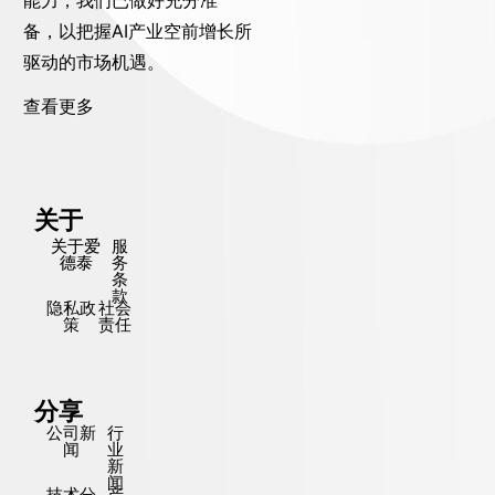
备，以把握AI产业空前增长所
驱动的市场机遇。
查看更多
关于
关于爱
服
德泰
务
条
款
隐私政
社会
策
责任
分享
公司新
行
闻
业
新
闻
技术分
产