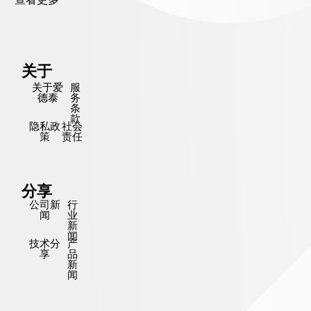
关于
关于爱
服
德泰
务
条
款
隐私政
社会
策
责任
分享
公司新
行
闻
业
新
闻
技术分
产
享
品
新
闻