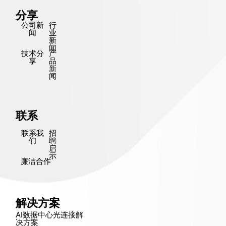
分享
公司新
行
闻
业
新
闻
技术分
产
享
品
新
闻
联系
联系我
招
们
聘
启
示
廉洁合作
解决方案
AI数据中心光连接解
决方​​案