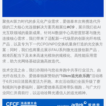
聚焦AI算力时代的多元化产业需求，爱德泰本次将携迭代升
级的三大核心光连接解决方案亮相展位
#C9
，展示我们在AI
光互联领域的最新成果。针对AI数据中心高密度部署与微光
连接核心需求，我们带来了适配新一代场景的创新光纤布线
产品，以及专为下一代CPO/NPO交换机量身打造的光交换方
案；同时，我们也将重点展示FAU系列微光连接创新产品，
精准匹配当下及未来高速光模块的规模化、高性能应用需
求，助力光网络基础设施高效迭代。
技术交流之余，我们亦期待与您在奔跑中共享行业活力。由
光纤在线主办、爱德泰独家赞助的
“10km追光欢乐跑”
活动将
于6月26日清晨再度活力开跑。本次活动我们全面升级了赛
制规则与参赛福利，届时爱德泰高层将带队领跑，与广大行
业同仁并肩前行，以运动诠释光通信人的追光精神。