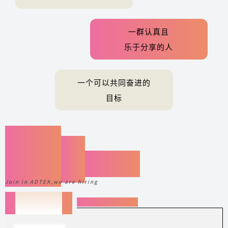
一群认真且
乐于分享的人
一个可以共同奋进的
目标
职
2024
等你来…
Join in ADTEK,we are hiring
招纳贤才
· JOB VACANCY