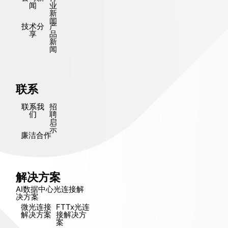
闻
业
新
闻
技术分
产
享
品
新
闻
联系
联系我
招
们
聘
启
示
廉洁合作
解决方案
AI数据中心光连接解
决方​​案
微光连接
FTTx光连
解决方​​案
接解决方​​
案