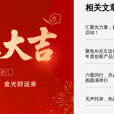
相关文
汇聚光力量，解
启动！
聚焦AI光互
年度创新产品
六载同行，共赴
跑圆满举行
无声托举，热