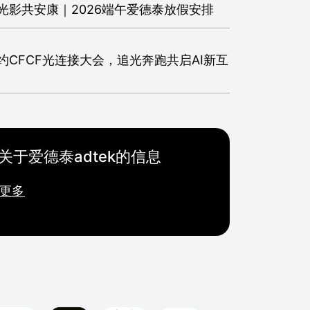
光影共安康｜2026端午爱德泰放假安排
约CFCF光连接大会，追光奔跑共启AI新互
关于爱德泰adtek的信息
更多