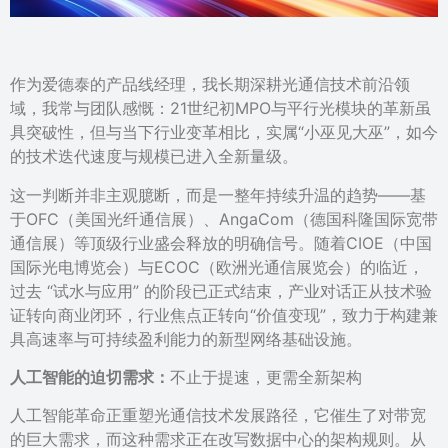
作为爱德泰的产品线经理，我长期深耕光通信技术前沿领
域，我常与团队感慨：21世纪初MPO与平行光模块的革新虽
具突破性，但与当下行业变革相比，实属“小巫见大巫”，如今
的技术迭代速度与规模已进入全新量级。
这一判断并非主观臆断，而是一整年持续升温的趋势——基
于OFC（美国光纤通信展）、AngaCom（德国科隆国际宽带
通信展）等顶级行业盛会释放的明确信号。随着CIOE（中国
国际光电博览会）与ECOC（欧洲光通信展览会）的临近，
过去 “试水与应用” 的阶段已正式结束，产业对话正从技术验
证转向商业闭环，行业焦点正转向“价值变现”，致力于构建兼
具高速率与可持续盈利能力的新型网络基础设施。
人工智能的迫切需求：
不止于提速，更需全新架构
人工智能革命正重塑光通信技术发展路径，它催生了对带宽
的巨大需求，而这种需求正在改写数据中心的架构规则。从