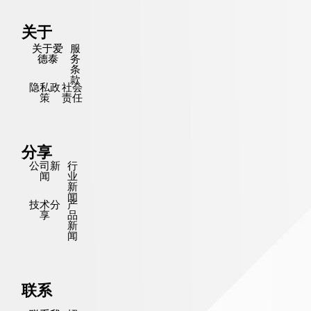
关于
关于爱
服
德泰
务
条
款
隐私政
社会
策
责任
分享
公司新
行
闻
业
新
闻
技术分
产
享
品
新
闻
联系