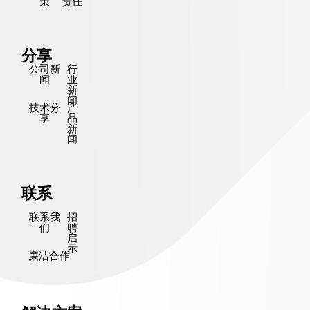
策
责任
分享
公司新
行
闻
业
新
闻
技术分
产
享
品
新
闻
联系
联系我
招
们
聘
启
示
廉洁合作