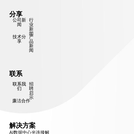
分享
公司新
行
闻
业
新
闻
技术分
产
享
品
新
闻
联系
联系我
招
们
聘
启
示
廉洁合作
解决方案
AI数据中心光连接解