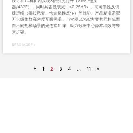
设计在1U机柜内实现3倍密度提升（216个连接
器/432F），同时具备低衰减（≤0.25dB）、高可靠性及便
捷运维（推拉尾套、快速极性反转）等优势。产品精准适配
万卡级集群高密度互联需求，与常规LC/SC方案共同构成面
向不同规模场景的光连接矩阵，助力数据中心降本增效与未
来扩容。
READ MORE »
«
1
2
3
4
…
11
»
联系我们
如果您希望进一步了解我们的产品及服务，请填写相应的表
格联系我们。