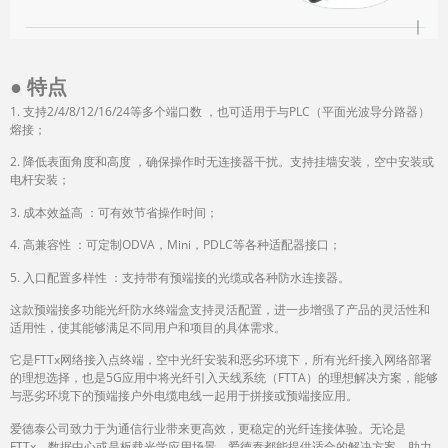
● 特点
1. 支持2/4/8/12/16/24等多个端口数 ，也可适用于与PLC（平面光波导分路器）
熔接；
2. 降低表面角度和高度 ，确保操作时无连接器干扰。支持挂墙安装，空中安装或
电杆安装；
3. 成本效益高 ：可有效节省操作时间；
4. 高兼容性 ：可定制ODVA，Mini，PDLC等各种适配器接口；
5. 入口配置多样性 ：支持带有预端接的光缆或各种防水连接器。
这款预端接多功能光纤防水终端盒支持灵活配置，进一步增强了产品的灵活性和
适用性，使其能够满足不同用户和项目的具体需求。
它是FTTx网络接入点终端，空中光纤安装和恶劣环境下，所有光纤接入网络部署
的理想选择，也是5G应用中将光纤引入天线系统（FTTA）的理想解决方案，能够
与恶劣环境下的预端接户外电缆电线一起用于拼接或预端接应用。
爱德泰公司致力于为通信行业带来更高效，更稳定的光纤连接体验。无论是
FTTx，数据中心或是板载光学应用场景，爱德泰都能提供适合的解决方案，助力