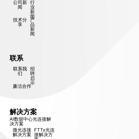
公司新
行
闻
业
新
闻
技术分
产
享
品
新
闻
联系
联系我
招
们
聘
启
示
廉洁合作
解决方案
AI数据中心光连接解
决方​​案
微光连接
FTTx光连
解决方​​案
接解决方​​